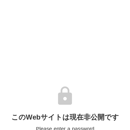
lock
このWebサイトは現在非公開です
Please enter a password